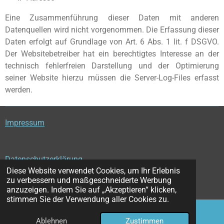
Eine Zusammenführung dieser Daten mit anderen
Datenquellen wird nicht vorgenommen. Die Erfassung dieser
Daten erfolgt auf Grundlage von Art. 6 Abs. 1 lit. f DSGVO.
Der Websitebetreiber hat ein berechtigtes Interesse an der
technisch fehlerfreien Darstellung und der Optimierung
seiner Website hierzu müssen die Server-Log-Files erfasst
werden.
Impressum
Datenschutzerklärung
Diese Website verwendet Cookies, um Ihr Erlebnis
© 2025 - 2026 Praxis Grethler - Privatpraxis für
zu verbessern und maßgeschneiderte Werbung
Psychotherapie
anzuzeigen. Indem Sie auf „Akzeptieren“ klicken,
stimmen Sie der Verwendung aller Cookies zu.
Ablehnen
Zustimmen
E-Mail
Telefon
Karte